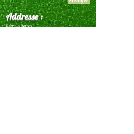
Envoyer
Addresse :
Romain Barras
Domaine de la Chenevière
1782 Lossy
Tél +
41 79 353 70 53
E-mail :
romain.barras@bluewin.ch